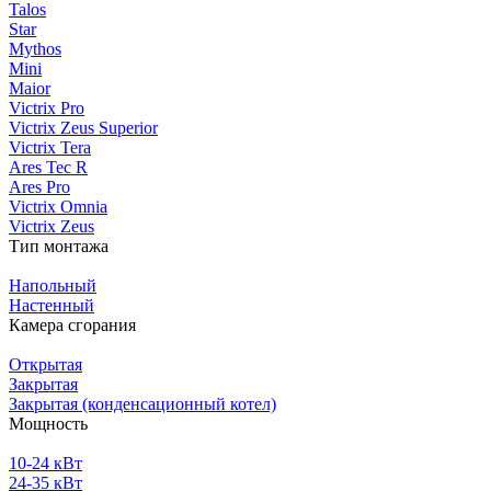
Talos
Star
Mythos
Mini
Maior
Victrix Pro
Victrix Zeus Superior
Victrix Tera
Ares Tec R
Ares Pro
Victrix Omnia
Victrix Zeus
Тип монтажа
Напольный
Настенный
Камера сгорания
Открытая
Закрытая
Закрытая (конденсационный котел)
Мощность
10-24 кВт
24-35 кВт