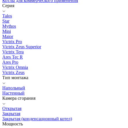
Котлы для коммерческого применения
Серия
Talos
Star
Mythos
Mini
Maior
Victrix Pro
Victrix Zeus Superior
Victrix Tera
Ares Tec R
Ares Pro
Victrix Omnia
Victrix Zeus
Тип монтажа
Напольный
Настенный
Камера сгорания
Открытая
Закрытая
Закрытая (конденсационный котел)
Мощность