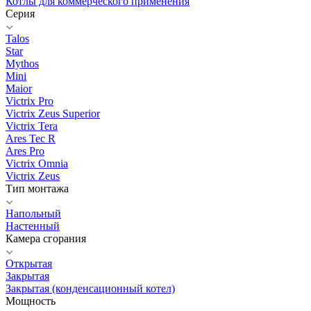
Котлы для коммерческого применения
Серия
Talos
Star
Mythos
Mini
Maior
Victrix Pro
Victrix Zeus Superior
Victrix Tera
Ares Tec R
Ares Pro
Victrix Omnia
Victrix Zeus
Тип монтажа
Напольный
Настенный
Камера сгорания
Открытая
Закрытая
Закрытая (конденсационный котел)
Мощность