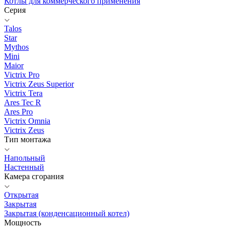
Котлы для коммерческого применения
Серия
Talos
Star
Mythos
Mini
Maior
Victrix Pro
Victrix Zeus Superior
Victrix Tera
Ares Tec R
Ares Pro
Victrix Omnia
Victrix Zeus
Тип монтажа
Напольный
Настенный
Камера сгорания
Открытая
Закрытая
Закрытая (конденсационный котел)
Мощность