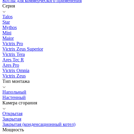
Котлы для коммерческого применения
Серия
Talos
Star
Mythos
Mini
Maior
Victrix Pro
Victrix Zeus Superior
Victrix Tera
Ares Tec R
Ares Pro
Victrix Omnia
Victrix Zeus
Тип монтажа
Напольный
Настенный
Камера сгорания
Открытая
Закрытая
Закрытая (конденсационный котел)
Мощность