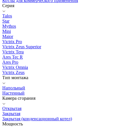
Котлы для коммерческого применения
Серия
Talos
Star
Mythos
Mini
Maior
Victrix Pro
Victrix Zeus Superior
Victrix Tera
Ares Tec R
Ares Pro
Victrix Omnia
Victrix Zeus
Тип монтажа
Напольный
Настенный
Камера сгорания
Открытая
Закрытая
Закрытая (конденсационный котел)
Мощность