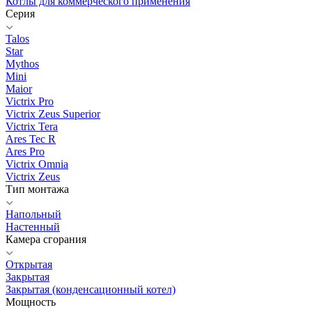
Котлы для коммерческого применения
Серия
Talos
Star
Mythos
Mini
Maior
Victrix Pro
Victrix Zeus Superior
Victrix Tera
Ares Tec R
Ares Pro
Victrix Omnia
Victrix Zeus
Тип монтажа
Напольный
Настенный
Камера сгорания
Открытая
Закрытая
Закрытая (конденсационный котел)
Мощность