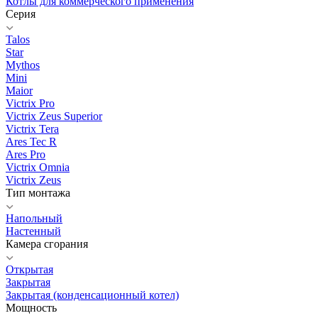
Котлы для коммерческого применения
Серия
Talos
Star
Mythos
Mini
Maior
Victrix Pro
Victrix Zeus Superior
Victrix Tera
Ares Tec R
Ares Pro
Victrix Omnia
Victrix Zeus
Тип монтажа
Напольный
Настенный
Камера сгорания
Открытая
Закрытая
Закрытая (конденсационный котел)
Мощность