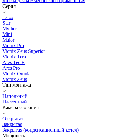
Котлы для коммерческого применения
Серия
Talos
Star
Mythos
Mini
Maior
Victrix Pro
Victrix Zeus Superior
Victrix Tera
Ares Tec R
Ares Pro
Victrix Omnia
Victrix Zeus
Тип монтажа
Напольный
Настенный
Камера сгорания
Открытая
Закрытая
Закрытая (конденсационный котел)
Мощность