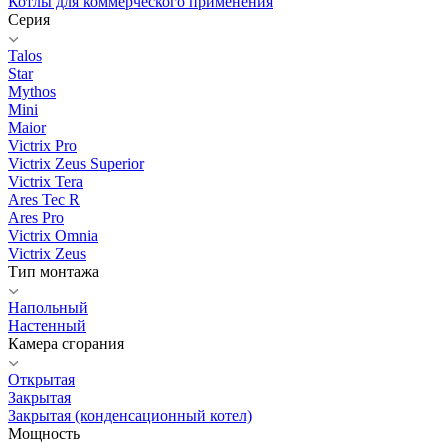
Котлы для коммерческого применения
Серия
Talos
Star
Mythos
Mini
Maior
Victrix Pro
Victrix Zeus Superior
Victrix Tera
Ares Tec R
Ares Pro
Victrix Omnia
Victrix Zeus
Тип монтажа
Напольный
Настенный
Камера сгорания
Открытая
Закрытая
Закрытая (конденсационный котел)
Мощность