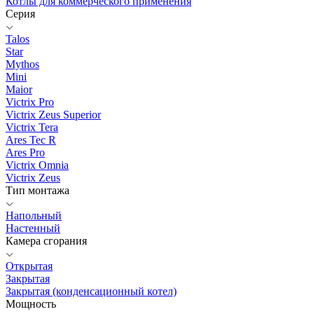
Котлы для коммерческого применения
Серия
Talos
Star
Mythos
Mini
Maior
Victrix Pro
Victrix Zeus Superior
Victrix Tera
Ares Tec R
Ares Pro
Victrix Omnia
Victrix Zeus
Тип монтажа
Напольный
Настенный
Камера сгорания
Открытая
Закрытая
Закрытая (конденсационный котел)
Мощность