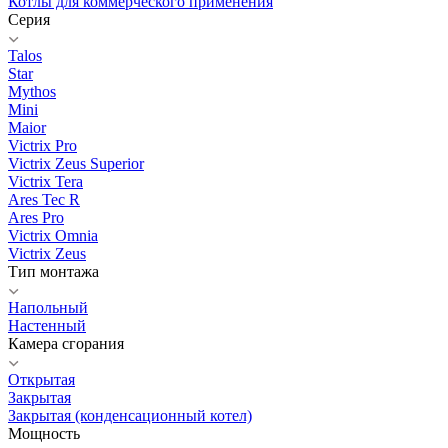
Котлы для коммерческого применения
Серия
Talos
Star
Mythos
Mini
Maior
Victrix Pro
Victrix Zeus Superior
Victrix Tera
Ares Tec R
Ares Pro
Victrix Omnia
Victrix Zeus
Тип монтажа
Напольный
Настенный
Камера сгорания
Открытая
Закрытая
Закрытая (конденсационный котел)
Мощность