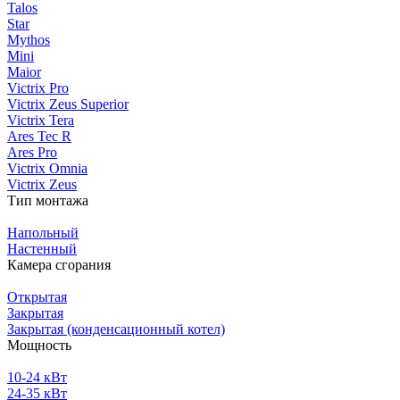
Talos
Star
Mythos
Mini
Maior
Victrix Pro
Victrix Zeus Superior
Victrix Tera
Ares Tec R
Ares Pro
Victrix Omnia
Victrix Zeus
Тип монтажа
Напольный
Настенный
Камера сгорания
Открытая
Закрытая
Закрытая (конденсационный котел)
Мощность
10-24 кВт
24-35 кВт