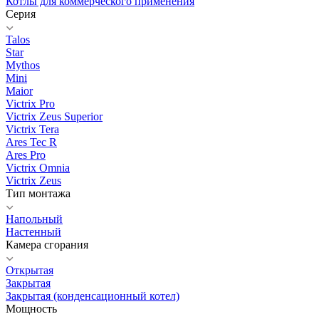
Котлы для коммерческого применения
Серия
Talos
Star
Mythos
Mini
Maior
Victrix Pro
Victrix Zeus Superior
Victrix Tera
Ares Tec R
Ares Pro
Victrix Omnia
Victrix Zeus
Тип монтажа
Напольный
Настенный
Камера сгорания
Открытая
Закрытая
Закрытая (конденсационный котел)
Мощность