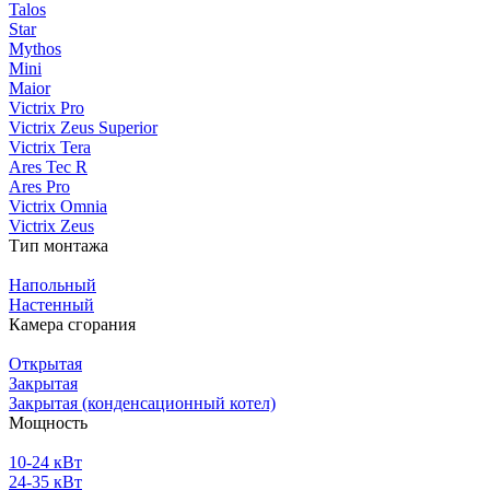
Talos
Star
Mythos
Mini
Maior
Victrix Pro
Victrix Zeus Superior
Victrix Tera
Ares Tec R
Ares Pro
Victrix Omnia
Victrix Zeus
Тип монтажа
Напольный
Настенный
Камера сгорания
Открытая
Закрытая
Закрытая (конденсационный котел)
Мощность
10-24 кВт
24-35 кВт