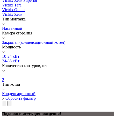
Victrix Zeus Superior
Victrix Tera
Victrix Omnia
Victrix Zeus
Тип монтажа
Настенный
Камера сгорания
Закрытая (конденсационный котел)
Мощность
10-24 кВт
24-35 кВт
Количество контуров, шт
1
2
Тип котла
Конденсационный
Сбросить фильтр
Подарок в честь дня рождения!