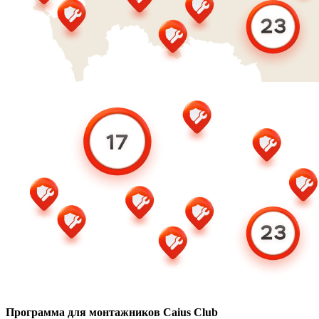
Программа для монтажников Caius Club