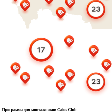
Программа для монтажников Caius Club