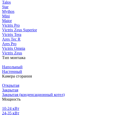
Talos
Star
Mythos
Mini
Maior
Victrix Pro
Victrix Zeus Superior
Victrix Tera
Ares Tec R
Ares Pro
Victrix Omnia
Victrix Zeus
Тип монтажа
Напольный
Настенный
Камера сгорания
Открытая
Закрытая
Закрытая (конденсационный котел)
Мощность
10-24 кВт
24-35 кВт