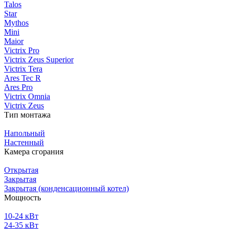
Talos
Star
Mythos
Mini
Maior
Victrix Pro
Victrix Zeus Superior
Victrix Tera
Ares Tec R
Ares Pro
Victrix Omnia
Victrix Zeus
Тип монтажа
Напольный
Настенный
Камера сгорания
Открытая
Закрытая
Закрытая (конденсационный котел)
Мощность
10-24 кВт
24-35 кВт