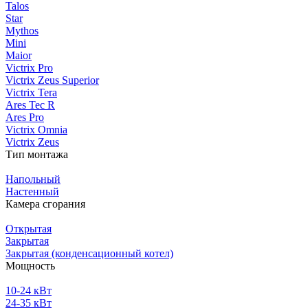
Talos
Star
Mythos
Mini
Maior
Victrix Pro
Victrix Zeus Superior
Victrix Tera
Ares Tec R
Ares Pro
Victrix Omnia
Victrix Zeus
Тип монтажа
Напольный
Настенный
Камера сгорания
Открытая
Закрытая
Закрытая (конденсационный котел)
Мощность
10-24 кВт
24-35 кВт