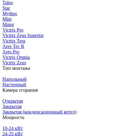
Talos
Star
Mythos
Mini
Maior
Victrix Pro
Victrix Zeus Superior
Victrix Tera
Ares Tec R
Ares Pro
Victrix Omnia
Victrix Zeus
Тип монтажа
Напольный
Настенный
Камера сгорания
Открытая
Закрытая
Закрытая (конденсационный котел)
Мощность
10-24 кВт
24-35 кВт