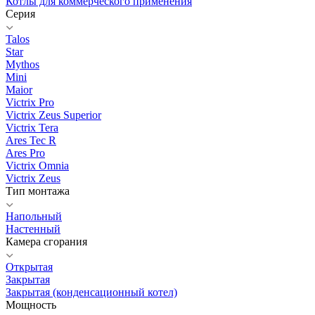
Котлы для коммерческого применения
Серия
Talos
Star
Mythos
Mini
Maior
Victrix Pro
Victrix Zeus Superior
Victrix Tera
Ares Tec R
Ares Pro
Victrix Omnia
Victrix Zeus
Тип монтажа
Напольный
Настенный
Камера сгорания
Открытая
Закрытая
Закрытая (конденсационный котел)
Мощность