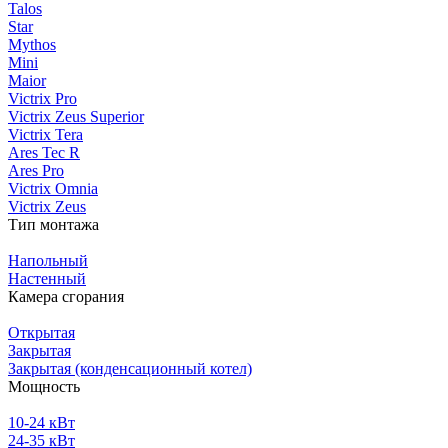
Talos
Star
Mythos
Mini
Maior
Victrix Pro
Victrix Zeus Superior
Victrix Tera
Ares Tec R
Ares Pro
Victrix Omnia
Victrix Zeus
Тип монтажа
Напольный
Настенный
Камера сгорания
Открытая
Закрытая
Закрытая (конденсационный котел)
Мощность
10-24 кВт
24-35 кВт