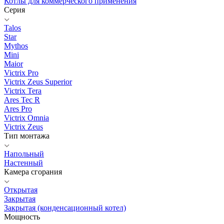
Котлы для коммерческого применения
Серия
Talos
Star
Mythos
Mini
Maior
Victrix Pro
Victrix Zeus Superior
Victrix Tera
Ares Tec R
Ares Pro
Victrix Omnia
Victrix Zeus
Тип монтажа
Напольный
Настенный
Камера сгорания
Открытая
Закрытая
Закрытая (конденсационный котел)
Мощность