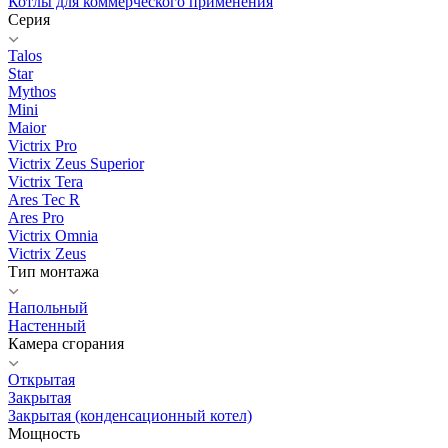
Котлы для коммерческого применения
Серия
Talos
Star
Mythos
Mini
Maior
Victrix Pro
Victrix Zeus Superior
Victrix Tera
Ares Tec R
Ares Pro
Victrix Omnia
Victrix Zeus
Тип монтажа
Напольный
Настенный
Камера сгорания
Открытая
Закрытая
Закрытая (конденсационный котел)
Мощность