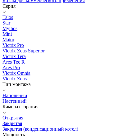
Котлы для коммерческого применения
Серия
Talos
Star
Mythos
Mini
Maior
Victrix Pro
Victrix Zeus Superior
Victrix Tera
Ares Tec R
Ares Pro
Victrix Omnia
Victrix Zeus
Тип монтажа
Напольный
Настенный
Камера сгорания
Открытая
Закрытая
Закрытая (конденсационный котел)
Мощность