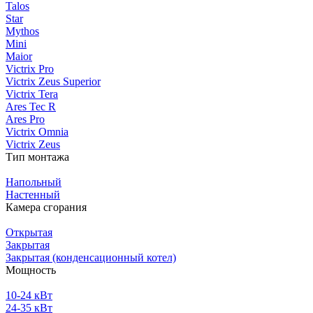
Talos
Star
Mythos
Mini
Maior
Victrix Pro
Victrix Zeus Superior
Victrix Tera
Ares Tec R
Ares Pro
Victrix Omnia
Victrix Zeus
Тип монтажа
Напольный
Настенный
Камера сгорания
Открытая
Закрытая
Закрытая (конденсационный котел)
Мощность
10-24 кВт
24-35 кВт