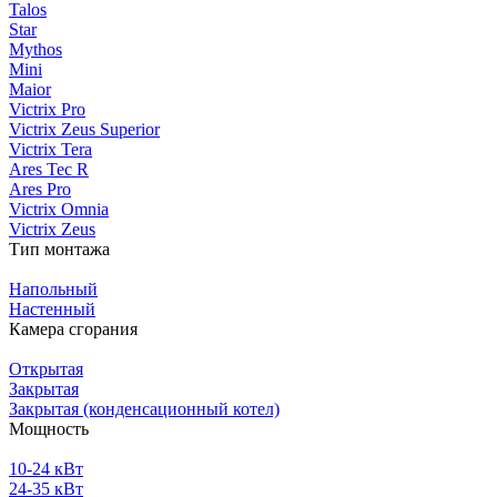
Talos
Star
Mythos
Mini
Maior
Victrix Pro
Victrix Zeus Superior
Victrix Tera
Ares Tec R
Ares Pro
Victrix Omnia
Victrix Zeus
Тип монтажа
Напольный
Настенный
Камера сгорания
Открытая
Закрытая
Закрытая (конденсационный котел)
Мощность
10-24 кВт
24-35 кВт