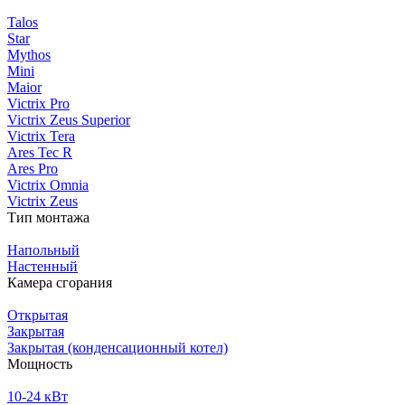
Talos
Star
Mythos
Mini
Maior
Victrix Pro
Victrix Zeus Superior
Victrix Tera
Ares Tec R
Ares Pro
Victrix Omnia
Victrix Zeus
Тип монтажа
Напольный
Настенный
Камера сгорания
Открытая
Закрытая
Закрытая (конденсационный котел)
Мощность
10-24 кВт