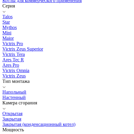
Котлы для коммерческого применения
Серия
Talos
Star
Mythos
Mini
Maior
Victrix Pro
Victrix Zeus Superior
Victrix Tera
Ares Tec R
Ares Pro
Victrix Omnia
Victrix Zeus
Тип монтажа
Напольный
Настенный
Камера сгорания
Открытая
Закрытая
Закрытая (конденсационный котел)
Мощность