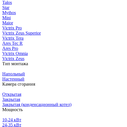
Talos
Star
Mythos
Mini
Maior
Victrix Pro
Victrix Zeus Superior
Victrix Tera
Ares Tec R
Ares Pro
Victrix Omnia
Victrix Zeus
Тип монтажа
Напольный
Настенный
Камера сгорания
Открытая
Закрытая
Закрытая (конденсационный котел)
Мощность
10-24 кВт
24-35 кВт