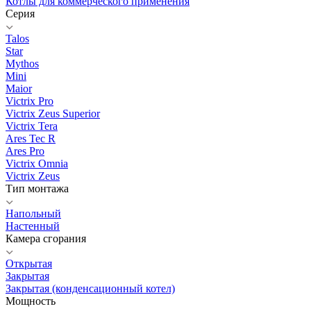
Котлы для коммерческого применения
Серия
Talos
Star
Mythos
Mini
Maior
Victrix Pro
Victrix Zeus Superior
Victrix Tera
Ares Tec R
Ares Pro
Victrix Omnia
Victrix Zeus
Тип монтажа
Напольный
Настенный
Камера сгорания
Открытая
Закрытая
Закрытая (конденсационный котел)
Мощность