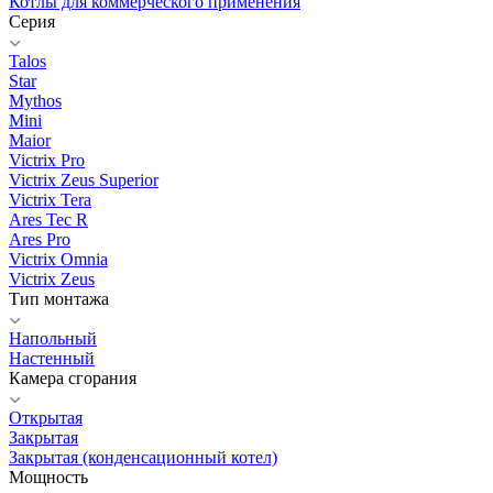
Котлы для коммерческого применения
Серия
Talos
Star
Mythos
Mini
Maior
Victrix Pro
Victrix Zeus Superior
Victrix Tera
Ares Tec R
Ares Pro
Victrix Omnia
Victrix Zeus
Тип монтажа
Напольный
Настенный
Камера сгорания
Открытая
Закрытая
Закрытая (конденсационный котел)
Мощность