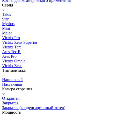
Котлы для коммерческого применения
Серия
Talos
Star
Mythos
Mini
Maior
Victrix Pro
Victrix Zeus Superior
Victrix Tera
Ares Tec R
Ares Pro
Victrix Omnia
Victrix Zeus
Тип монтажа
Напольный
Настенный
Камера сгорания
Открытая
Закрытая
Закрытая (конденсационный котел)
Мощность