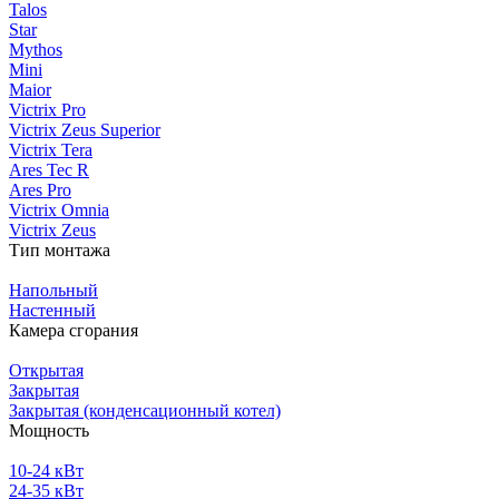
Talos
Star
Mythos
Mini
Maior
Victrix Pro
Victrix Zeus Superior
Victrix Tera
Ares Tec R
Ares Pro
Victrix Omnia
Victrix Zeus
Тип монтажа
Напольный
Настенный
Камера сгорания
Открытая
Закрытая
Закрытая (конденсационный котел)
Мощность
10-24 кВт
24-35 кВт