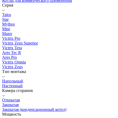
Котлы для коммерческого применения
Серия
Talos
Star
Mythos
Mini
Maior
Victrix Pro
Victrix Zeus Superior
Victrix Tera
Ares Tec R
Ares Pro
Victrix Omnia
Victrix Zeus
Тип монтажа
Напольный
Настенный
Камера сгорания
Открытая
Закрытая
Закрытая (конденсационный котел)
Мощность