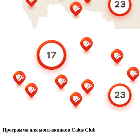
Программа для монтажников Caius Club