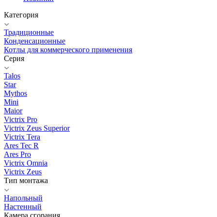
Категория
Традиционные
Конденсационные
Котлы для коммерческого применения
Серия
Talos
Star
Mythos
Mini
Maior
Victrix Pro
Victrix Zeus Superior
Victrix Tera
Ares Tec R
Ares Pro
Victrix Omnia
Victrix Zeus
Тип монтажа
Напольный
Настенный
Камера сгорания