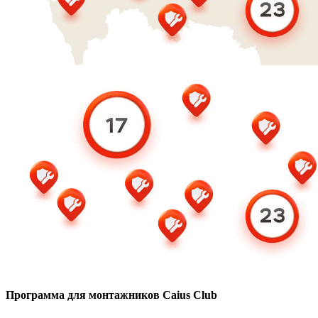
Программа для монтажников Caius Club