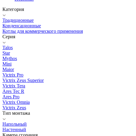
Категория
Традиционные
Конденсационные
Котлы для коммерческого применения
Серия
Talos
Star
Mythos
Mini
Maior
Victrix Pro
Victrix Zeus Superior
Victrix Tera
Ares Tec R
Ares Pro
Victrix Omnia
Victrix Zeus
Тип монтажа
Напольный
Настенный
Камера сгорания