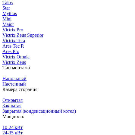
Talos
Star
Mythos
Mini
Maior
Victrix Pro
Victrix Zeus Superior
Victrix Tera
Ares Tec R
Ares Pro
Victrix Omnia
Victrix Zeus
Тип монтажа
Напольный
Настенный
Камера сгорания
Открытая
Закрытая
Закрытая (конденсационный котел)
Мощность
10-24 кВт
24-35 кВт