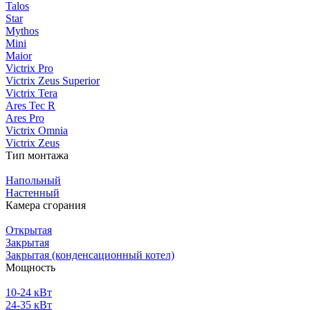
Talos
Star
Mythos
Mini
Maior
Victrix Pro
Victrix Zeus Superior
Victrix Tera
Ares Tec R
Ares Pro
Victrix Omnia
Victrix Zeus
Тип монтажа
Напольный
Настенный
Камера сгорания
Открытая
Закрытая
Закрытая (конденсационный котел)
Мощность
10-24 кВт
24-35 кВт