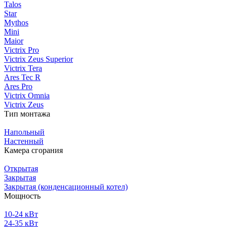
Talos
Star
Mythos
Mini
Maior
Victrix Pro
Victrix Zeus Superior
Victrix Tera
Ares Tec R
Ares Pro
Victrix Omnia
Victrix Zeus
Тип монтажа
Напольный
Настенный
Камера сгорания
Открытая
Закрытая
Закрытая (конденсационный котел)
Мощность
10-24 кВт
24-35 кВт