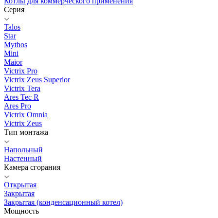
Котлы для коммерческого применения
Серия
Talos
Star
Mythos
Mini
Maior
Victrix Pro
Victrix Zeus Superior
Victrix Tera
Ares Tec R
Ares Pro
Victrix Omnia
Victrix Zeus
Тип монтажа
Напольный
Настенный
Камера сгорания
Открытая
Закрытая
Закрытая (конденсационный котел)
Мощность