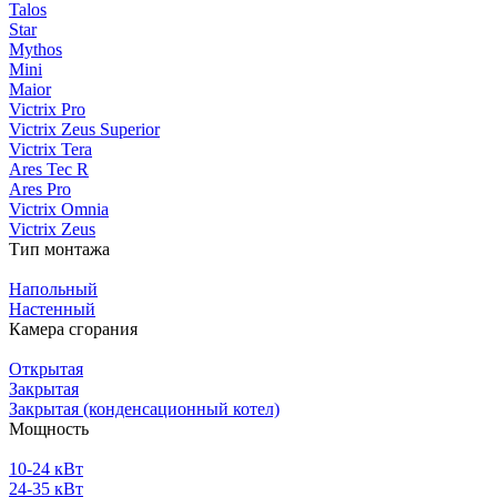
Talos
Star
Mythos
Mini
Maior
Victrix Pro
Victrix Zeus Superior
Victrix Tera
Ares Tec R
Ares Pro
Victrix Omnia
Victrix Zeus
Тип монтажа
Напольный
Настенный
Камера сгорания
Открытая
Закрытая
Закрытая (конденсационный котел)
Мощность
10-24 кВт
24-35 кВт