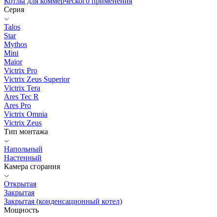
Котлы для коммерческого применения
Серия
Talos
Star
Mythos
Mini
Maior
Victrix Pro
Victrix Zeus Superior
Victrix Tera
Ares Tec R
Ares Pro
Victrix Omnia
Victrix Zeus
Тип монтажа
Напольный
Настенный
Камера сгорания
Открытая
Закрытая
Закрытая (конденсационный котел)
Мощность