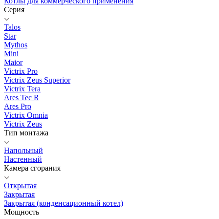
Котлы для коммерческого применения
Серия
Talos
Star
Mythos
Mini
Maior
Victrix Pro
Victrix Zeus Superior
Victrix Tera
Ares Tec R
Ares Pro
Victrix Omnia
Victrix Zeus
Тип монтажа
Напольный
Настенный
Камера сгорания
Открытая
Закрытая
Закрытая (конденсационный котел)
Мощность