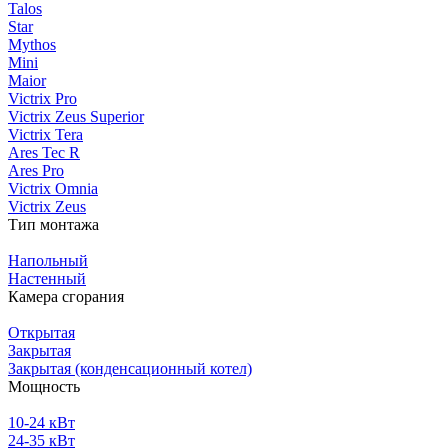
Talos
Star
Mythos
Mini
Maior
Victrix Pro
Victrix Zeus Superior
Victrix Tera
Ares Tec R
Ares Pro
Victrix Omnia
Victrix Zeus
Тип монтажа
Напольный
Настенный
Камера сгорания
Открытая
Закрытая
Закрытая (конденсационный котел)
Мощность
10-24 кВт
24-35 кВт