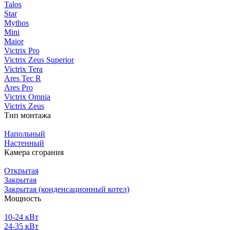
Talos
Star
Mythos
Mini
Maior
Victrix Pro
Victrix Zeus Superior
Victrix Tera
Ares Tec R
Ares Pro
Victrix Omnia
Victrix Zeus
Тип монтажа
Напольный
Настенный
Камера сгорания
Открытая
Закрытая
Закрытая (конденсационный котел)
Мощность
10-24 кВт
24-35 кВт