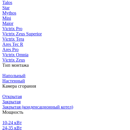
Talos
Star
Mythos
Mini
Maior
Victrix Pro
Victrix Zeus Superior
Victrix Tera
Ares Tec R
Ares Pro
Victrix Omnia
Victrix Zeus
Тип монтажа
Напольный
Настенный
Камера сгорания
Открытая
Закрытая
Закрытая (конденсационный котел)
Мощность
10-24 кВт
24-35 кВт