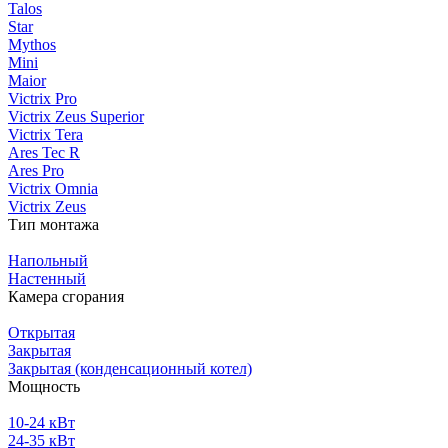
Talos
Star
Mythos
Mini
Maior
Victrix Pro
Victrix Zeus Superior
Victrix Tera
Ares Tec R
Ares Pro
Victrix Omnia
Victrix Zeus
Тип монтажа
Напольный
Настенный
Камера сгорания
Открытая
Закрытая
Закрытая (конденсационный котел)
Мощность
10-24 кВт
24-35 кВт