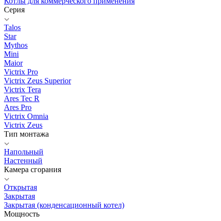
Котлы для коммерческого применения
Серия
Talos
Star
Mythos
Mini
Maior
Victrix Pro
Victrix Zeus Superior
Victrix Tera
Ares Tec R
Ares Pro
Victrix Omnia
Victrix Zeus
Тип монтажа
Напольный
Настенный
Камера сгорания
Открытая
Закрытая
Закрытая (конденсационный котел)
Мощность